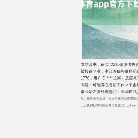
本站音书，证实12315铺张者
被投诉企业：浙江寿仙谷健康药房
1776，用户ID ****119
问题：可能存在售后工作->子虚
事和洽左券处理部门：金华市武
注：投诉基本信息、投诉问题为当事东说念
以上执四肢本站据公开信息整理开云kaiy