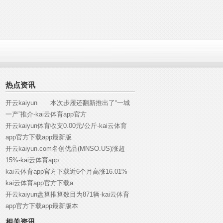
热点资讯
开云kaiyun 本次步履还翻新推出了“一城
一产”推介-kai云体育app官方
开云kaiyun体育收支0.00元/公斤-kai云体育
app官方下载app最新版
开云kaiyun.com名创优品(MNSO.US)涨超
15%-kai云体育app
kai云体育app官方下载近6个月高涨16.01%-
kai云体育app官方下载a
开云kaiyun盘算推算数目为871辆-kai云体育
app官方下载app最新版本
相关资讯