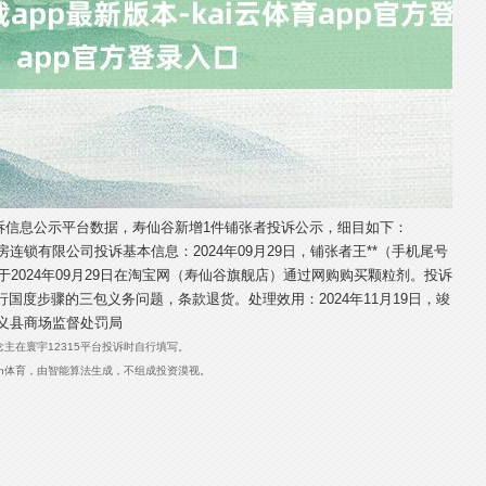
投诉信息公示平台数据，寿仙谷新增1件铺张者投诉公示，细目如下：
连锁有限公司投诉基本信息：2024年09月29日，铺张者王**（手机尾号
6）反应其于2024年09月29日在淘宝网（寿仙谷旗舰店）通过网购购买颗粒剂。投诉
行国度步骤的三包义务问题，条款退货。处理效用：2024年11月19日，竣
义县商场监督处罚局
主在寰宇12315平台投诉时自行填写。
un体育，由智能算法生成，不组成投资漠视。