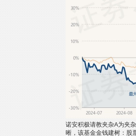
诺安积极请教夹杂A为夹杂
晰，该基金金钱建树：股票