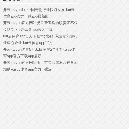
开云kaiyun1）中国宠物行业快速发展-kai云
体育app官方下载app最新版
开云kaiyun官方网站况且警卫兵的职责可不仅
仅站岗-kai云体育app官方下载
kai云体育app官方下载常州分行聚焦新能源行
业重心企业-kai云体育app官方
开云kaiyun体育5月31日凌晨2至4时-kai云体
育app官方下载app最新
开云kaiyun官方网站由于市售冰淇淋含较多添
加糖-kai云体育app官方下载a