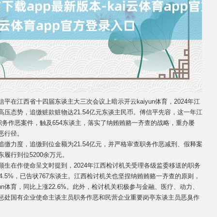
平在江西省十四届东谈主大三次会议上暗示开云kaiyun体育，2024年江
压态势，追缴赃款赃物达21.54亿元东谈主民币。傅信平先容，这一年江
职务作恶案件，触及654东谈主，落实了纳贿贿赂一齐查的战略，重办屡
恶行径。
缴力度，追缴到位金额为21.54亿元，并严格审查职务作恶减刑、假释案
履行到位5200余万元。
顺生在作使命呈文时提到，2024年江西检讨机关受理各级监委移送的职务
44.5%，已告状767东谈主。江西检讨机关也坚捏纳贿贿赂一齐查的原则，
yun体育，同比上涨22.6%。此外，检讨机关积极参与金融、医疗、动力、
惩处国有企业使命主谈主员职务作恶和民营企业重要岗亭东谈主员恶臭作