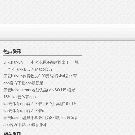
热点资讯
开云kaiyun 本次步履还翻新推出了“一城
一产”推介-kai云体育app官方
开云kaiyun体育收支0.00元/公斤-kai云体育
app官方下载app最新版
开云kaiyun.com名创优品(MNSO.US)涨超
15%-kai云体育app
kai云体育app官方下载近6个月高涨16.01%-
kai云体育app官方下载a
开云kaiyun盘算推算数目为871辆-kai云体育
app官方下载app最新版本
相关资讯