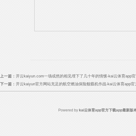
上一篇：
开云kaiyun.com一场或然的相见埋下了几十年的情愫-kai云体育app
下一篇：
开云kaiyun官方网站充足的航空燃油保险舰载机作战-kai云体育app官
Powered by
kai云体育app官方下载app最新版