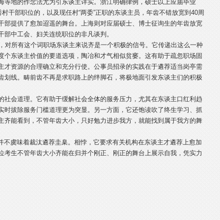
等地的作念法尤为引东谈主详实。浙江明确律例，硕士以上应届毕业
秀村干部职位的，以及现任村“两委”正职的东谈主员，年齿不错放宽到40周
干部提供了愈加迢遥的舞台。上海则对应届硕士、博士征询生的年齿放宽
干部中工会、妇关连统职位的非凡谈判。
，对所有这个词职场东谈主来说齐是一个积极的信号。它传递出这么一种
度个东谈主价值的要道选项，陶冶和才气相似贫窭。这有助于疏忽职场固
主才资源的合理确立和充分行使。公事员招录的实践在于遴荐适当岗亭需
齿划线。畴前齿不再是求职路上的绊脚石，将极地面引发东谈主们的积极
社会道理。它有助于缓解社会全体的服务压力，尤其在东谈主口红利趋
实时拔除服务门槛道理更为突显。另一方面，它还饱读吹了终生学习、抓
主齐能看到，不管年齿大小，只好勉力进步我方，就能找到属于我方的舞
宽并不虞味着裁汰遴荐圭臬。相悖，它要求有关机构在东谈主才遴荐上愈加
位考生不管年齿大小齐能在归并个刚正、刚正的舞台上展示自我，凭实力