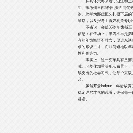
从具体策略来看，浙江和上海
生、报考州里(街谈)机关面向优
岁。此举为那些恒久扎根下层的
策略，以及报考工青妇机关专职
不错说，突破35岁年齿截至
信息：在任场上，年齿不再是揣
有的年齿悔悟不雅念，促进东谈
求的东谈主才，而非简短地以年
性和创造力。
事实上，这一变革具有贫窭的
减、老龄化加重等现实布景下，
续突出的社会习气，让每个东谈
台。
虽然开云kaiyun，年齿放
稳定详尽才气的观看，确保每一
讲话。